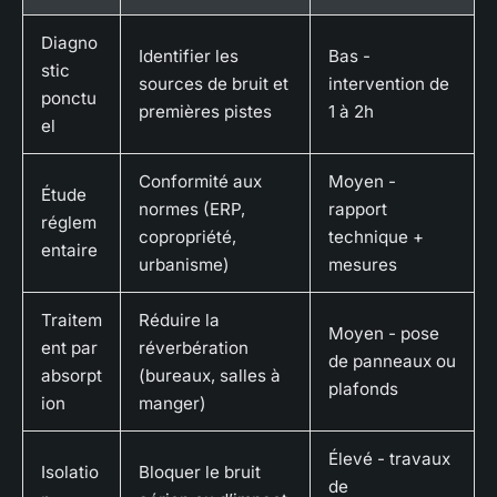
Diagno
Identifier les
Bas -
stic
sources de bruit et
intervention de
ponctu
premières pistes
1 à 2h
el
Conformité aux
Moyen -
Étude
normes (ERP,
rapport
réglem
copropriété,
technique +
entaire
urbanisme)
mesures
Traitem
Réduire la
Moyen - pose
ent par
réverbération
de panneaux ou
absorpt
(bureaux, salles à
plafonds
ion
manger)
Élevé - travaux
Isolatio
Bloquer le bruit
de