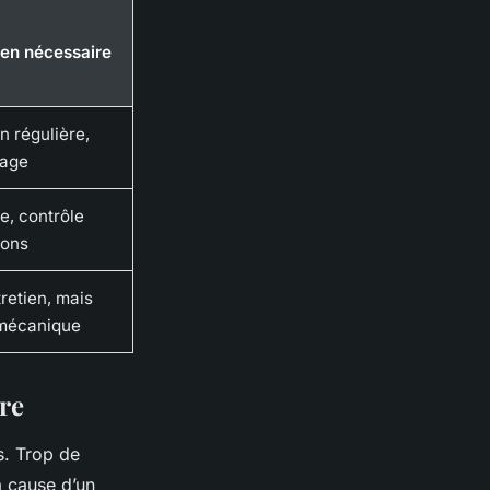
ien nécessaire
n régulière,
age
e, contrôle
ions
retien, mais
é mécanique
ère
s. Trop de
à cause d’un