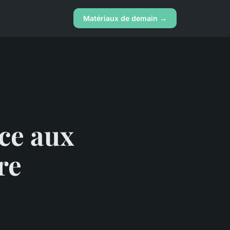
Matériaux de demain →
âce aux
re