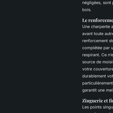
négligées, sont 
bois.
Le renforcemen
Une charpente af
avant toute autr
renforcement str
complétée par u
respirant. Ce n’
source de moisis
votre couvertur
durablement votr
particulièrement
garantit une mei
Zinguerie et fi
Les points singu