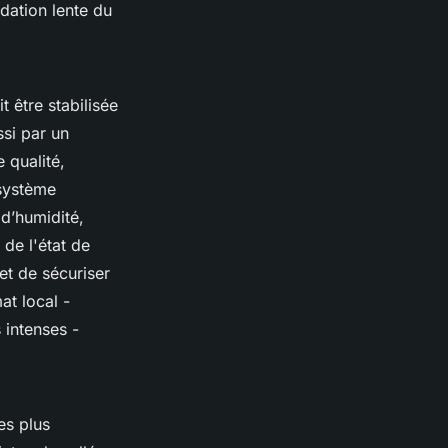
adation lente du
 être stabilisée
ssi par un
 qualité,
 système
 d’humidité,
 de l'état de
t de sécuriser
at local -
 intenses -
es plus