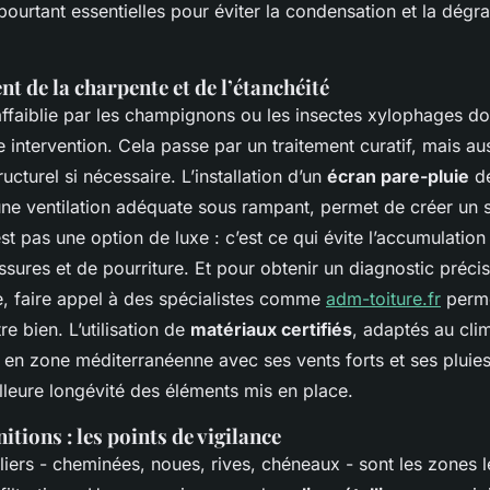
pourtant essentielles pour éviter la condensation et la dégr
t de la charpente et de l’étanchéité
faiblie par les champignons ou les insectes xylophages doit
e intervention. Cela passe par un traitement curatif, mais au
ucturel si nécessaire. L’installation d’un
écran pare-pluie
de
ne ventilation adéquate sous rampant, permet de créer un
est pas une option de luxe : c’est ce qui évite l’accumulation
sures et de pourriture. Et pour obtenir un diagnostic précis
e, faire appel à des spécialistes comme
adm-toiture.fr
perme
e bien. L’utilisation de
matériaux certifiés
, adaptés au clim
 en zone méditerranéenne avec ses vents forts et ses pluies
lleure longévité des éléments mis en place.
nitions : les points de vigilance
liers - cheminées, noues, rives, chéneaux - sont les zones l