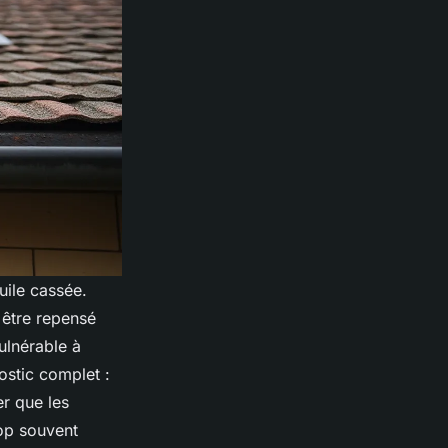
uile cassée.
 être repensé
vulnérable à
ostic complet :
er que les
op souvent