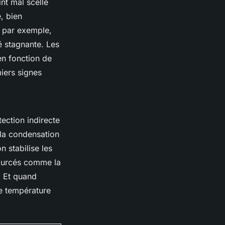
nt mal scellé
, bien
, par exemple,
é stagnante. Les
en fonction de
miers signes
tection indirecte
 la condensation
 stabilise les
sourcés comme la
. Et quand
 de température