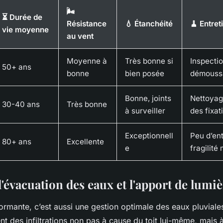
🌬️
⏳ Durée de
Résistance
💧 Étanchéité
🧹 Entret
vie moyenne
au vent
Moyenne à
Très bonne si
Inspectio
50+ ans
bonne
bien posée
démouss
Bonne, joints
Nettoyag
30-40 ans
Très bonne
à surveiller
des fixat
Exceptionnell
Peu d’ent
80+ ans
Excellente
e
fragilit
'évacuation des eaux et l'apport de lumi
ormante, c’est aussi une gestion optimale des eaux pluviale
t des infiltrations non pas à cause du toit lui-même, mais 