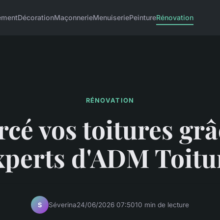
ement
Décoration
Maçonnerie
Menuiserie
Peinture
Rénovation
RÉNOVATION
cé vos toitures gr
xperts d'ADM Toitu
Séverina
24/06/2026 07:50
10 min de lecture
S