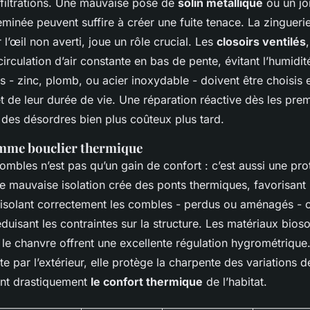
filtrations. Une mauvaise pose de
solin métallique
ou un joi
minée peuvent suffire à créer une fuite tenace. La zinguerie
 l’œil non averti, joue un rôle crucial. Les
closoirs ventilés
irculation d’air constante en bas de pente, évitant l’humidit
és - zinc, plomb, ou acier inoxydable - doivent être choisis 
et de leur durée de vie. Une réparation réactive dès les pre
 des désordres bien plus coûteux plus tard.
omme bouclier thermique
combles n’est pas qu’un gain de confort : c’est aussi une pro
ne mauvaise isolation crée des ponts thermiques, favorisant
 isolant correctement les combles - perdus ou aménagés - on
duisant les contraintes sur la structure. Les matériaux bio
 le chanvre offrent une excellente régulation hygrométrique
aite par l’extérieur, elle protège la charpente des variations
ant drastiquement
le confort thermique
de l’habitat.