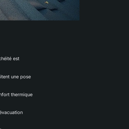
héité est
itent une pose
nfort thermique
 évacuation