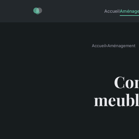
Accueil
Aménag
Accueil
›
Aménagement
Com
meubl