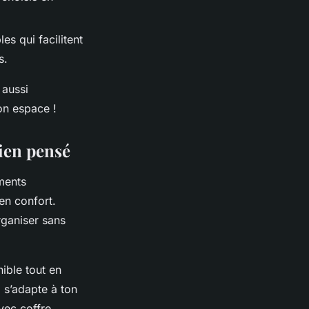
s qui facilitent
s.
 aussi
ton espace !
ien pensé
ments
en confort.
rganiser sans
ible tout en
i s’adapte à ton
vec coffre