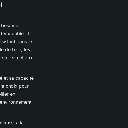
t
 besoins
ndémodable. Il
ésistant dans le
e de bain, les
e à l’eau et aux
é et sa capacité
ent choix pour
lier en
l’environnement
e aussi à la