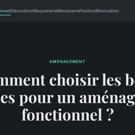
ement
Décoration
Maçonnerie
Menuiserie
Peinture
Rénovation
AMÉNAGEMENT
ment choisir les 
es pour un aména
fonctionnel ?