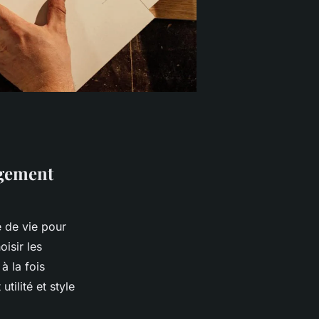
agement
e de vie pour
isir les
à la fois
tilité et style