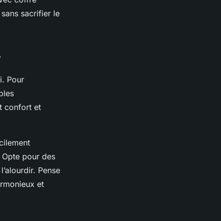
ans sacrifier le
r
i. Pour
bles
t confort et
acilement
. Opte pour des
’alourdir. Pense
armonieux et