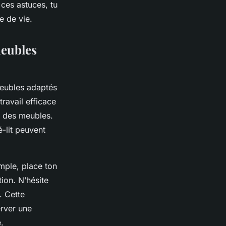
 ces astuces, tu
e de vie.
meubles
meubles adaptés
travail efficace
le des meubles.
-lit peuvent
mple, place ton
tion. N’hésite
. Cette
rver une
.