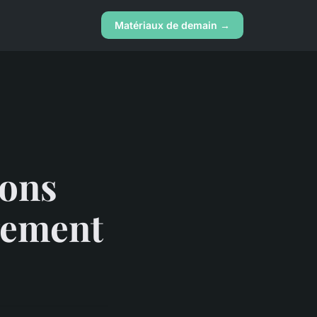
Matériaux de demain →
bons
gement