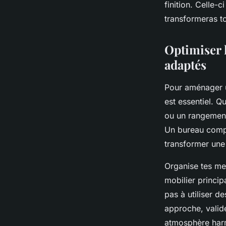
finition. Celle-
transformeras to
Optimiser l
adaptés
Pour aménager u
est essentiel. Q
ou un rangement 
Un bureau compa
transformer une
Organise tes me
mobilier principa
pas à utiliser d
approche, valid
atmosphère harm