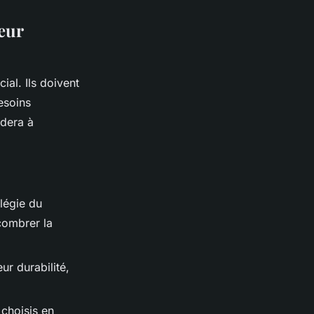
eur
ial. Ils doivent
esoins
idera à
légie du
combrer la
ur durabilité,
choisis en