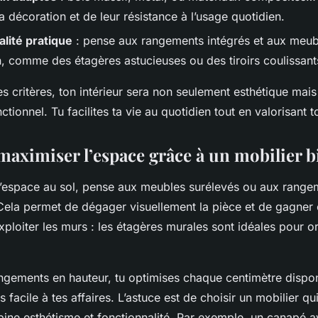
a décoration et de leur résistance à l’usage quotidien.
alité pratique
: pense aux rangements intégrés et aux meuble
n, comme des étagères astucieuses ou des tiroirs coulissant
s critères, ton intérieur sera non seulement esthétique mais
ctionnel. Tu facilites ta vie au quotidien tout en valorisant 
ximiser l’espace grâce à un mobilier b
 l’espace au sol, pense aux meubles surélevés ou aux range
 Cela permet de dégager visuellement la pièce et de gagner 
xploiter les murs : les étagères murales sont idéales pour o
angements en hauteur, tu optimises chaque centimètre dispon
 facile à tes affaires. L’astuce est de choisir un mobilier qu
bine esthétisme et fonctionnalité. Par exemple, un canapé a